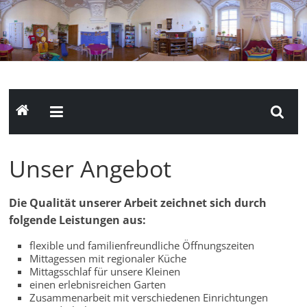
Zum
Inhalt
springen
Kindergarten
St.
Nikola
Unser Angebot
Passau
Die Qualität unserer Arbeit zeichnet sich durch
folgende Leistungen aus:
Homepage
flexible und familienfreundliche Öffnungszeiten
des
Mittagessen mit regionaler Küche
katholischen
Mittagsschlaf für unsere Kleinen
Kindergartens
einen erlebnisreichen Garten
Zusammenarbeit mit verschiedenen Einrichtungen
St.